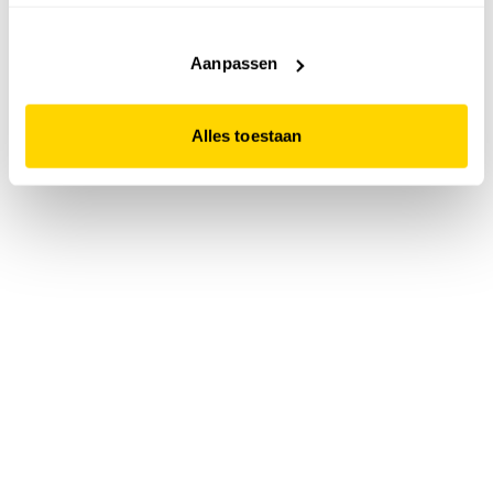
accepteert. Dit doe je door op "Alles toestaan" te klikken.
Liever geen cookies? Hou er dan rekening mee dat de
website niet optimaal functioneert.
Aanpassen
Alles toestaan