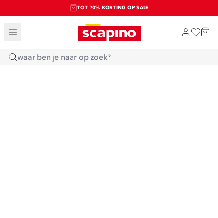
TOT 70% KORTING OP SALE
SALE: LAATSTE KANS!
SHOP NIEUW
Home