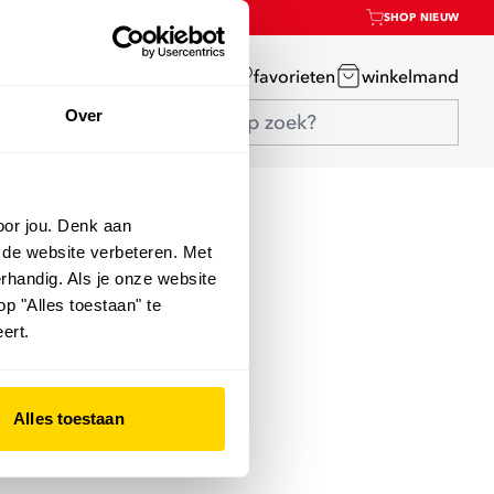
SHOP NIEUW
mijn account
favorieten
winkelmand
Over
oor jou. Denk aan
 de website verbeteren. Met
rhandig. Als je onze website
op "Alles toestaan" te
ert.
Alles toestaan