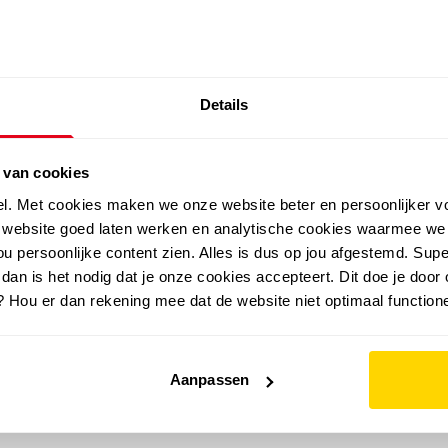
SALE: LAATSTE KANS!
Details
outdoor
zomer
merken
folder
sale
 van cookies
el. Met cookies maken we onze website beter en persoonlijker v
e website goed laten werken en analytische cookies waarmee we
u persoonlijke content zien. Alles is dus op jou afgestemd. Supe
 dan is het nodig dat je onze cookies accepteert. Dit doe je door 
? Hou er dan rekening mee dat de website niet optimaal functione
Aanpassen