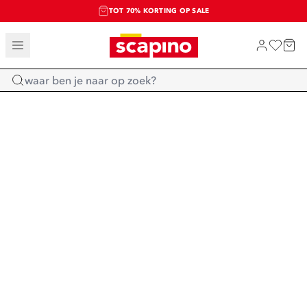
TOT 70% KORTING OP SALE
SALE: LAATSTE KANS!
SHOP NIEUW
Home