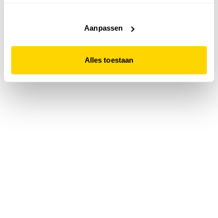
accepteert. Dit doe je door op "Alles toestaan" te klikken.
Liever geen cookies? Hou er dan rekening mee dat de
website niet optimaal functioneert.
Aanpassen
Alles toestaan