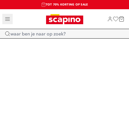
TOT 70% KORTING OP SALE
SALE: LAATSTE KANS!
SHOP NIEUW
Home