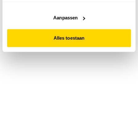
accepteert. Dit doe je door op "Alles toestaan" te klikken.
Liever geen cookies? Hou er dan rekening mee dat de
website niet optimaal functioneert.
Aanpassen
Alles toestaan