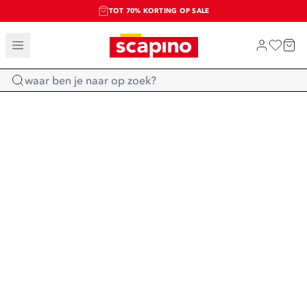
TOT 70% KORTING OP SALE
SALE: LAATSTE KANS!
SHOP NIEUW
Home