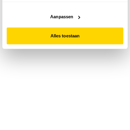
accepteert. Dit doe je door op "Alles toestaan" te klikken.
Liever geen cookies? Hou er dan rekening mee dat de
website niet optimaal functioneert.
Aanpassen
Alles toestaan