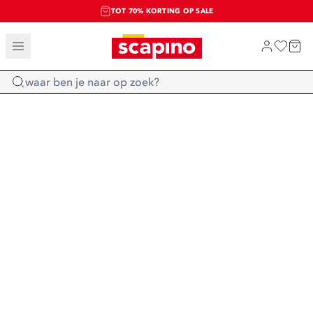
TOT 70% KORTING OP SALE
SALE: LAATSTE KANS!
SHOP NIEUW
Home