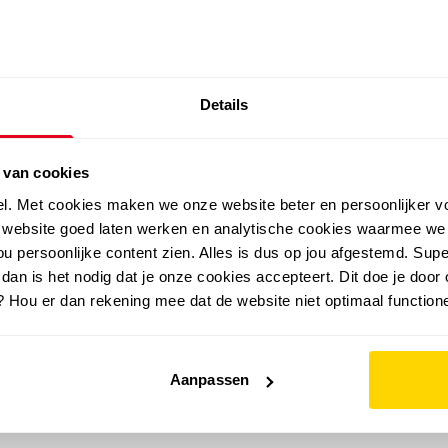
SALE: LAATSTE KANS!
Details
outdoor
zomer
merken
folder
sale
 van cookies
el. Met cookies maken we onze website beter en persoonlijker v
e website goed laten werken en analytische cookies waarmee we
u persoonlijke content zien. Alles is dus op jou afgestemd. Supe
 dan is het nodig dat je onze cookies accepteert. Dit doe je door 
? Hou er dan rekening mee dat de website niet optimaal functione
Aanpassen