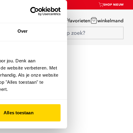
SHOP NIEUW
mijn account
favorieten
winkelmand
Over
oor jou. Denk aan
 de website verbeteren. Met
rhandig. Als je onze website
op "Alles toestaan" te
ert.
Alles toestaan