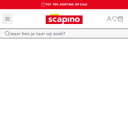
TOT 70% KORTING OP SALE
SALE: LAATSTE KANS!
SHOP NIEUW
Home