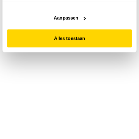
accepteert. Dit doe je door op "Alles toestaan" te klikken.
Liever geen cookies? Hou er dan rekening mee dat de
website niet optimaal functioneert.
Aanpassen
Alles toestaan