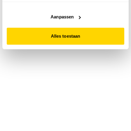
accepteert. Dit doe je door op "Alles toestaan" te klikken.
Liever geen cookies? Hou er dan rekening mee dat de
website niet optimaal functioneert.
Aanpassen
Alles toestaan