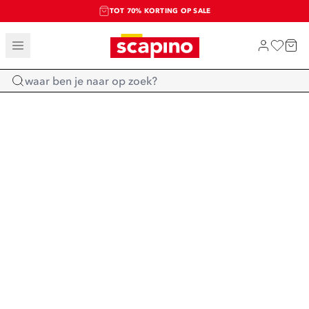
TOT 70% KORTING OP SALE
SALE: LAATSTE KANS!
SHOP NIEUW
Home