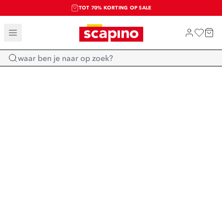
TOT 70% KORTING OP SALE
SALE: LAATSTE KANS!
SHOP NIEUW
Home