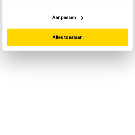
accepteert. Dit doe je door op "Alles toestaan" te klikken.
Liever geen cookies? Hou er dan rekening mee dat de
website niet optimaal functioneert.
Aanpassen
Alles toestaan