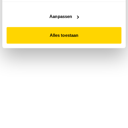
accepteert. Dit doe je door op "Alles toestaan" te klikken.
Liever geen cookies? Hou er dan rekening mee dat de
website niet optimaal functioneert.
Aanpassen
Alles toestaan