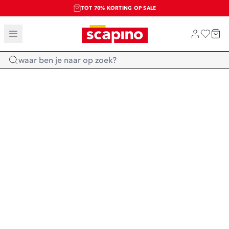
TOT 70% KORTING OP SALE
SALE: LAATSTE KANS!
SHOP NIEUW
Home