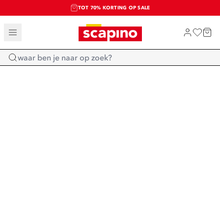
TOT 70% KORTING OP SALE
SALE: LAATSTE KANS!
SHOP NIEUW
Home