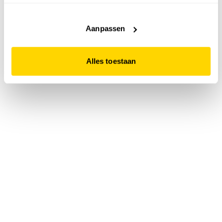
accepteert. Dit doe je door op "Alles toestaan" te klikken.
Liever geen cookies? Hou er dan rekening mee dat de
website niet optimaal functioneert.
Aanpassen
Alles toestaan