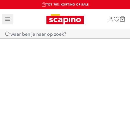
TOT 70% KORTING OP SALE
SALE: LAATSTE KANS!
SHOP NIEUW
Home