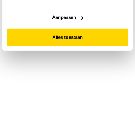
accepteert. Dit doe je door op "Alles toestaan" te klikken.
Liever geen cookies? Hou er dan rekening mee dat de
website niet optimaal functioneert.
Aanpassen
Alles toestaan