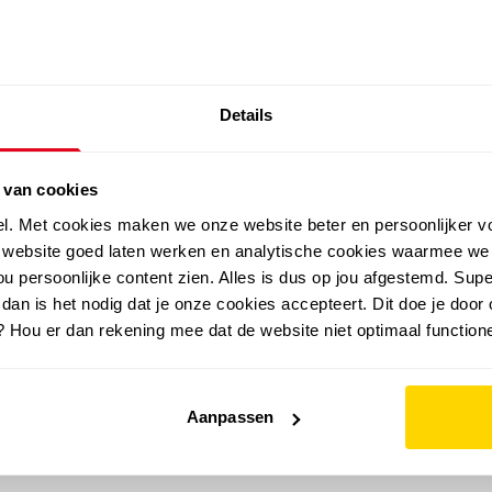
SALE: LAATSTE KANS!
Details
outdoor
zomer
merken
folder
sale
 van cookies
el. Met cookies maken we onze website beter en persoonlijker v
e website goed laten werken en analytische cookies waarmee we
u persoonlijke content zien. Alles is dus op jou afgestemd. Supe
 dan is het nodig dat je onze cookies accepteert. Dit doe je door 
? Hou er dan rekening mee dat de website niet optimaal functione
Aanpassen