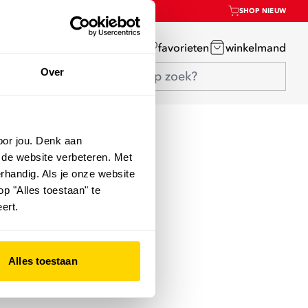
SHOP NIEUW
mijn account
favorieten
winkelmand
Over
oor jou. Denk aan
 de website verbeteren. Met
rhandig. Als je onze website
op "Alles toestaan" te
ert.
Alles toestaan