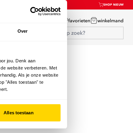
SHOP NIEUW
mijn account
favorieten
winkelmand
Over
oor jou. Denk aan
 de website verbeteren. Met
rhandig. Als je onze website
op "Alles toestaan" te
ert.
Alles toestaan