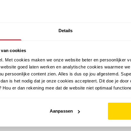
SALE: LAATSTE KANS!
Details
outdoor
zomer
merken
folder
sale
 van cookies
el. Met cookies maken we onze website beter en persoonlijker v
e website goed laten werken en analytische cookies waarmee we
u persoonlijke content zien. Alles is dus op jou afgestemd. Supe
 dan is het nodig dat je onze cookies accepteert. Dit doe je door 
? Hou er dan rekening mee dat de website niet optimaal functione
Aanpassen