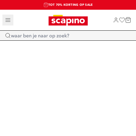
TOT 70% KORTING OP SALE
SALE: LAATSTE KANS!
SHOP NIEUW
Home