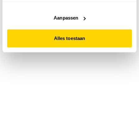
accepteert. Dit doe je door op "Alles toestaan" te klikken.
Liever geen cookies? Hou er dan rekening mee dat de
website niet optimaal functioneert.
Aanpassen
Alles toestaan