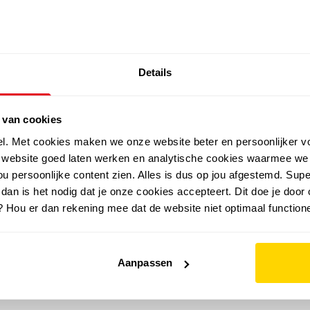
SALE: LAATSTE KANS!
Details
outdoor
zomer
merken
folder
sale
 van cookies
el. Met cookies maken we onze website beter en persoonlijker v
e website goed laten werken en analytische cookies waarmee we
u persoonlijke content zien. Alles is dus op jou afgestemd. Supe
 dan is het nodig dat je onze cookies accepteert. Dit doe je door 
? Hou er dan rekening mee dat de website niet optimaal functione
Aanpassen