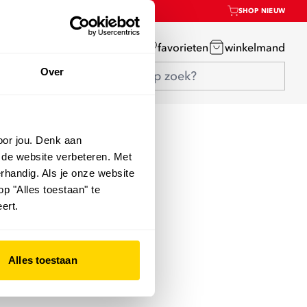
SHOP NIEUW
mijn account
favorieten
winkelmand
Over
oor jou. Denk aan
 de website verbeteren. Met
rhandig. Als je onze website
op "Alles toestaan" te
ert.
Alles toestaan