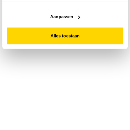
accepteert. Dit doe je door op "Alles toestaan" te klikken.
Liever geen cookies? Hou er dan rekening mee dat de
website niet optimaal functioneert.
Aanpassen
Alles toestaan