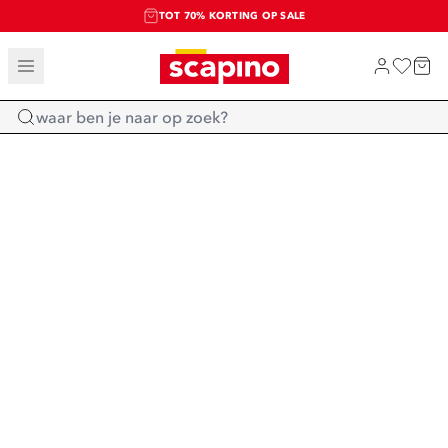
TOT 70% KORTING OP SALE
SALE: LAATSTE KANS!
SHOP NIEUW
Home