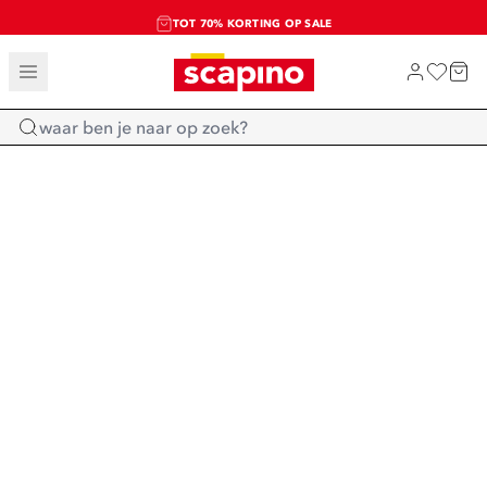
TOT 70% KORTING OP SALE
SALE: LAATSTE KANS!
SHOP NIEUW
Home