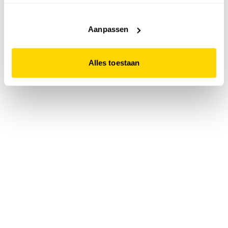
accepteert. Dit doe je door op "Alles toestaan" te klikken.
Liever geen cookies? Hou er dan rekening mee dat de
website niet optimaal functioneert.
Aanpassen
Alles toestaan