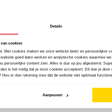
SALE: LAATSTE KANS!
Details
outdoor
zomer
merken
folder
sale
 van cookies
el. Met cookies maken we onze website beter en persoonlijker v
e website goed laten werken en analytische cookies waarmee we
u persoonlijke content zien. Alles is dus op jou afgestemd. Supe
 dan is het nodig dat je onze cookies accepteert. Dit doe je door 
? Hou er dan rekening mee dat de website niet optimaal functione
Aanpassen