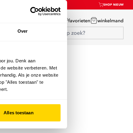
SHOP NIEUW
mijn account
favorieten
winkelmand
Over
oor jou. Denk aan
 de website verbeteren. Met
rhandig. Als je onze website
op "Alles toestaan" te
ert.
Alles toestaan