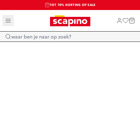
TOT 70% KORTING OP SALE
SALE: LAATSTE KANS!
SHOP NIEUW
Home