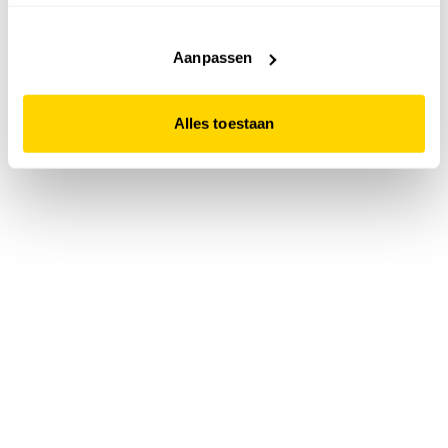
accepteert. Dit doe je door op "Alles toestaan" te klikken.
Liever geen cookies? Hou er dan rekening mee dat de
website niet optimaal functioneert.
Aanpassen
Alles toestaan