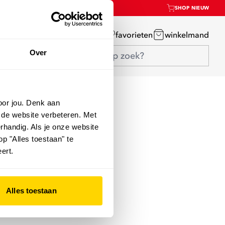
SHOP NIEUW
mijn account
favorieten
winkelmand
Over
oor jou. Denk aan
 de website verbeteren. Met
rhandig. Als je onze website
op "Alles toestaan" te
ert.
Alles toestaan