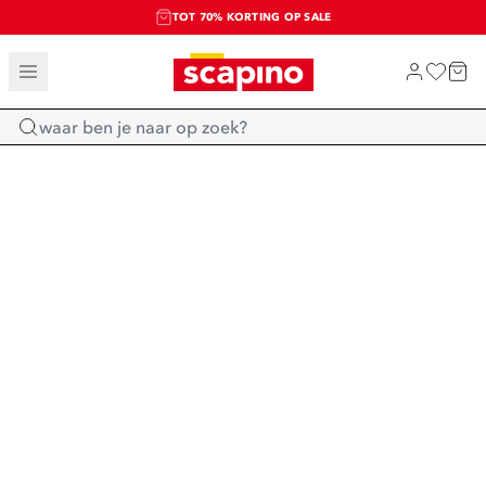
TOT 70% KORTING OP SALE
SALE: LAATSTE KANS!
SHOP NIEUW
Home