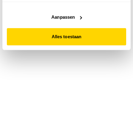
accepteert. Dit doe je door op "Alles toestaan" te klikken.
Liever geen cookies? Hou er dan rekening mee dat de
website niet optimaal functioneert.
Aanpassen
Alles toestaan