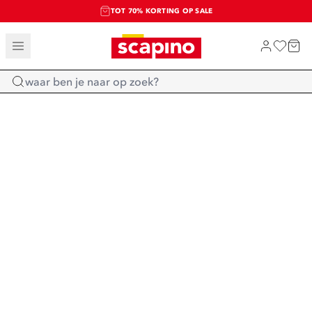
TOT 70% KORTING OP SALE
SALE: LAATSTE KANS!
SHOP NIEUW
Home