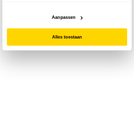
accepteert. Dit doe je door op "Alles toestaan" te klikken.
Liever geen cookies? Hou er dan rekening mee dat de
website niet optimaal functioneert.
Aanpassen
Alles toestaan