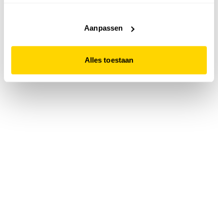
accepteert. Dit doe je door op "Alles toestaan" te klikken.
Liever geen cookies? Hou er dan rekening mee dat de
website niet optimaal functioneert.
Aanpassen
Alles toestaan