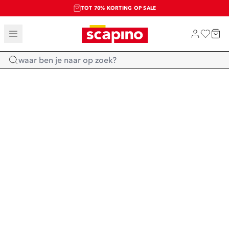
TOT 70% KORTING OP SALE
SALE: LAATSTE KANS!
SHOP NIEUW
Home