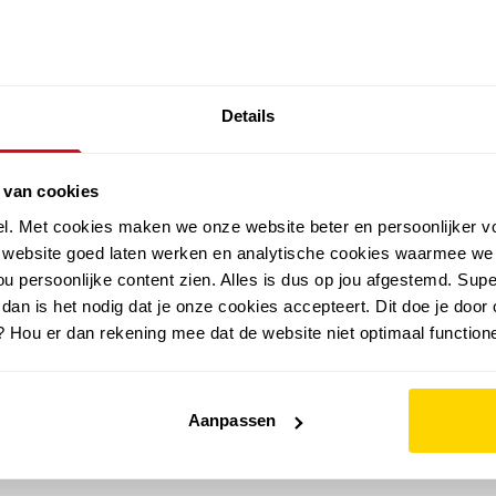
SALE: LAATSTE KANS!
Details
outdoor
zomer
merken
folder
sale
 van cookies
el. Met cookies maken we onze website beter en persoonlijker v
e website goed laten werken en analytische cookies waarmee we
u persoonlijke content zien. Alles is dus op jou afgestemd. Supe
 dan is het nodig dat je onze cookies accepteert. Dit doe je door 
? Hou er dan rekening mee dat de website niet optimaal functione
Aanpassen