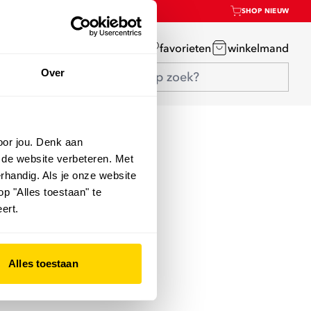
SHOP NIEUW
mijn account
favorieten
winkelmand
Over
oor jou. Denk aan
 de website verbeteren. Met
rhandig. Als je onze website
op "Alles toestaan" te
ert.
Alles toestaan