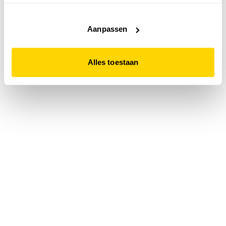
accepteert. Dit doe je door op "Alles toestaan" te klikken.
Liever geen cookies? Hou er dan rekening mee dat de
website niet optimaal functioneert.
Aanpassen
Alles toestaan