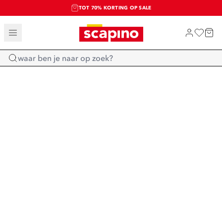
TOT 70% KORTING OP SALE
SALE: LAATSTE KANS!
SHOP NIEUW
Home