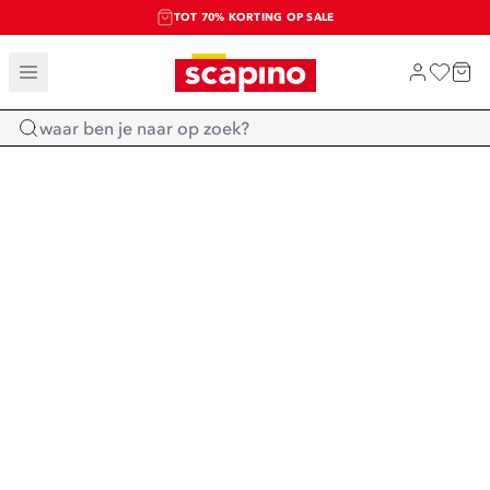
TOT 70% KORTING OP SALE
SALE: LAATSTE KANS!
SHOP NIEUW
Home