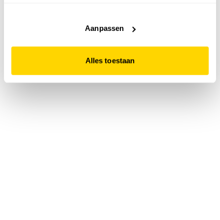
accepteert. Dit doe je door op "Alles toestaan" te klikken.
Liever geen cookies? Hou er dan rekening mee dat de
website niet optimaal functioneert.
Aanpassen
Alles toestaan