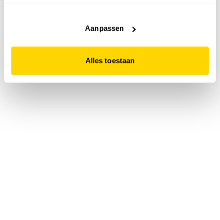
accepteert. Dit doe je door op "Alles toestaan" te klikken.
Liever geen cookies? Hou er dan rekening mee dat de
website niet optimaal functioneert.
Aanpassen
Alles toestaan