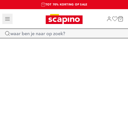
TOT 70% KORTING OP SALE
SALE: LAATSTE KANS!
SHOP NIEUW
Home