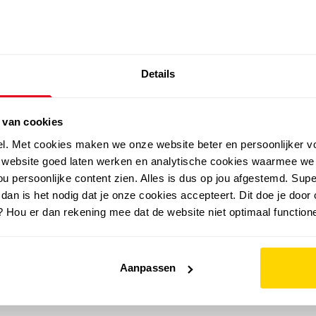
SALE: LAATSTE KANS!
Details
outdoor
zomer
merken
folder
sale
 van cookies
el. Met cookies maken we onze website beter en persoonlijker v
e website goed laten werken en analytische cookies waarmee we
u persoonlijke content zien. Alles is dus op jou afgestemd. Supe
 dan is het nodig dat je onze cookies accepteert. Dit doe je door 
? Hou er dan rekening mee dat de website niet optimaal functione
Aanpassen