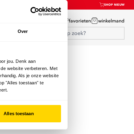
SHOP NIEUW
mijn account
favorieten
winkelmand
Over
oor jou. Denk aan
 de website verbeteren. Met
rhandig. Als je onze website
op "Alles toestaan" te
ert.
Alles toestaan