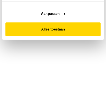
accepteert. Dit doe je door op "Alles toestaan" te klikken.
Liever geen cookies? Hou er dan rekening mee dat de
website niet optimaal functioneert.
Aanpassen
Alles toestaan