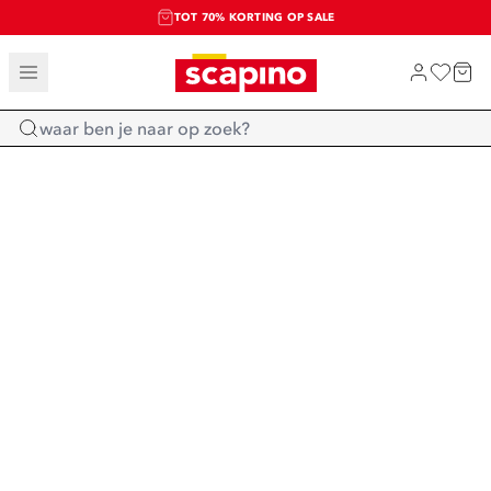
TOT 70% KORTING OP SALE
SALE: LAATSTE KANS!
SHOP NIEUW
Home