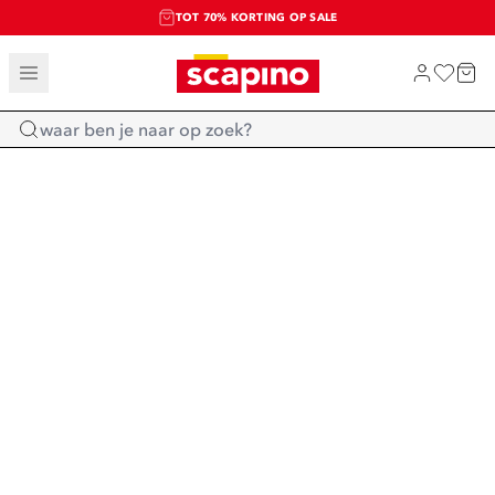
TOT 70% KORTING OP SALE
SALE: LAATSTE KANS!
SHOP NIEUW
Home