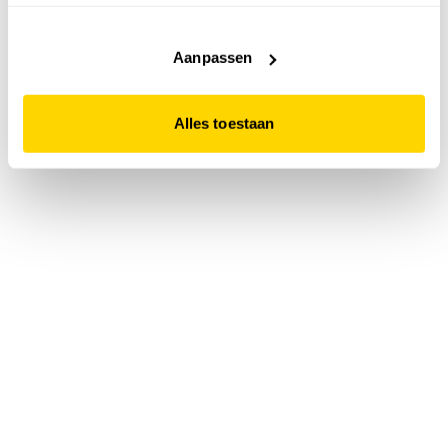
accepteert. Dit doe je door op "Alles toestaan" te klikken.
Liever geen cookies? Hou er dan rekening mee dat de
website niet optimaal functioneert.
Aanpassen
Alles toestaan