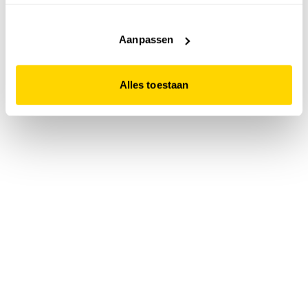
accepteert. Dit doe je door op "Alles toestaan" te klikken.
Liever geen cookies? Hou er dan rekening mee dat de
website niet optimaal functioneert.
Aanpassen
Alles toestaan