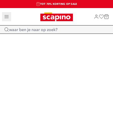
TOT 70% KORTING OP SALE
SALE: LAATSTE KANS!
SHOP NIEUW
Home