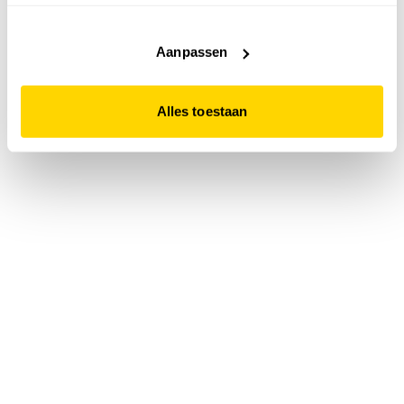
accepteert. Dit doe je door op "Alles toestaan" te klikken.
Liever geen cookies? Hou er dan rekening mee dat de
website niet optimaal functioneert.
Aanpassen
Alles toestaan