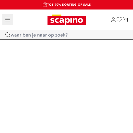
TOT 70% KORTING OP SALE
SALE: LAATSTE KANS!
SHOP NIEUW
Home