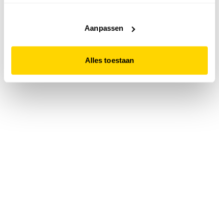
accepteert. Dit doe je door op "Alles toestaan" te klikken.
Liever geen cookies? Hou er dan rekening mee dat de
website niet optimaal functioneert.
Aanpassen
Alles toestaan