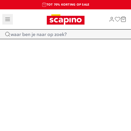
TOT 70% KORTING OP SALE
SALE: LAATSTE KANS!
SHOP NIEUW
Home