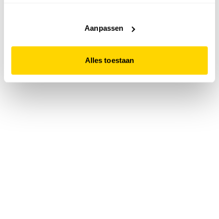
accepteert. Dit doe je door op "Alles toestaan" te klikken.
Liever geen cookies? Hou er dan rekening mee dat de
website niet optimaal functioneert.
Aanpassen
Alles toestaan