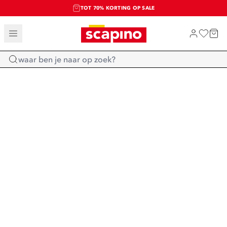
TOT 70% KORTING OP SALE
SALE: LAATSTE KANS!
SHOP NIEUW
Home