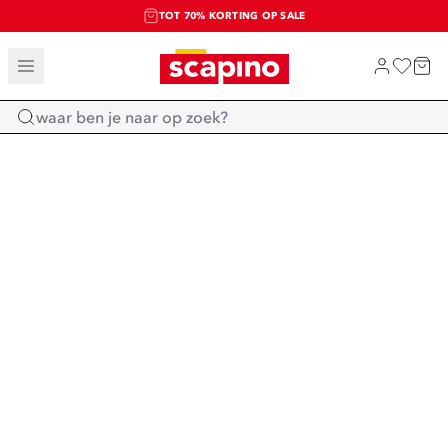
TOT 70% KORTING OP SALE
SALE: LAATSTE KANS!
SHOP NIEUW
Home