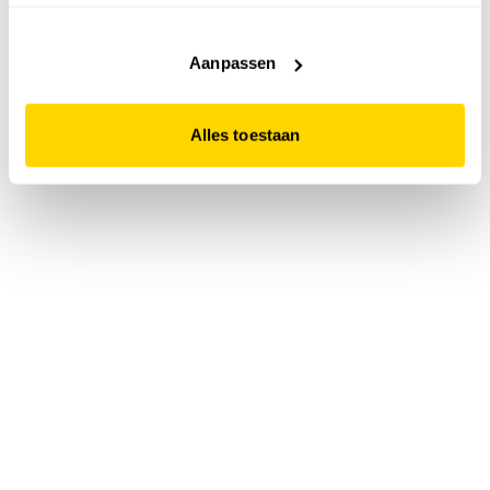
accepteert. Dit doe je door op "Alles toestaan" te klikken.
Liever geen cookies? Hou er dan rekening mee dat de
website niet optimaal functioneert.
Aanpassen
Alles toestaan