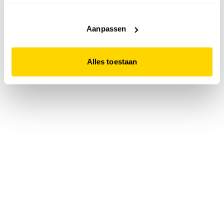
accepteert. Dit doe je door op "Alles toestaan" te klikken.
Liever geen cookies? Hou er dan rekening mee dat de
website niet optimaal functioneert.
Aanpassen
Alles toestaan