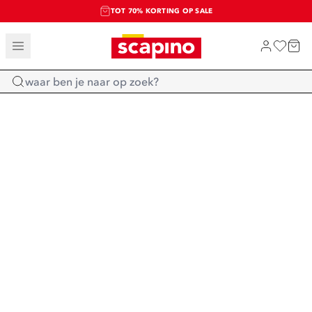
TOT 70% KORTING OP SALE
SALE: LAATSTE KANS!
SHOP NIEUW
Home