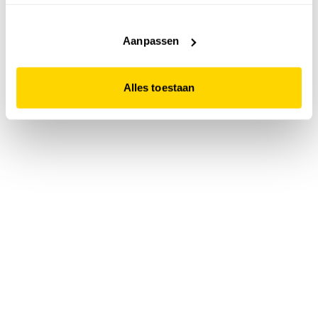
accepteert. Dit doe je door op "Alles toestaan" te klikken.
Liever geen cookies? Hou er dan rekening mee dat de
website niet optimaal functioneert.
Aanpassen
Alles toestaan