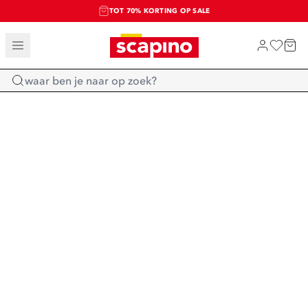
TOT 70% KORTING OP SALE
SALE: LAATSTE KANS!
SHOP NIEUW
Home