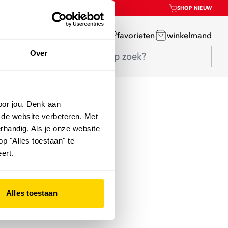
SHOP NIEUW
mijn account
favorieten
winkelmand
Over
oor jou. Denk aan
 de website verbeteren. Met
rhandig. Als je onze website
op "Alles toestaan" te
ert.
Alles toestaan