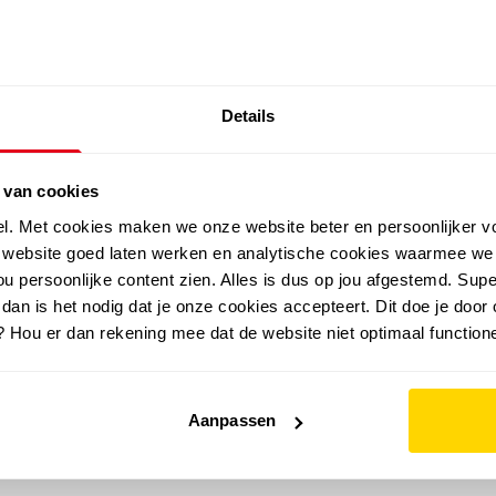
SALE: LAATSTE KANS!
Details
outdoor
zomer
merken
folder
sale
 van cookies
el. Met cookies maken we onze website beter en persoonlijker v
e website goed laten werken en analytische cookies waarmee we
u persoonlijke content zien. Alles is dus op jou afgestemd. Supe
 dan is het nodig dat je onze cookies accepteert. Dit doe je door 
? Hou er dan rekening mee dat de website niet optimaal functione
Aanpassen