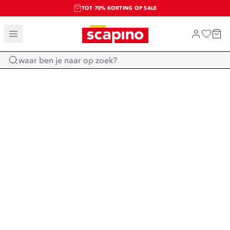
TOT 70% KORTING OP SALE
SALE: LAATSTE KANS!
SHOP NIEUW
Home