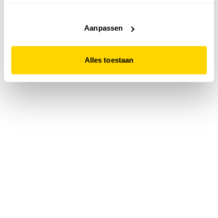
accepteert. Dit doe je door op "Alles toestaan" te klikken.
Liever geen cookies? Hou er dan rekening mee dat de
website niet optimaal functioneert.
Aanpassen
Alles toestaan