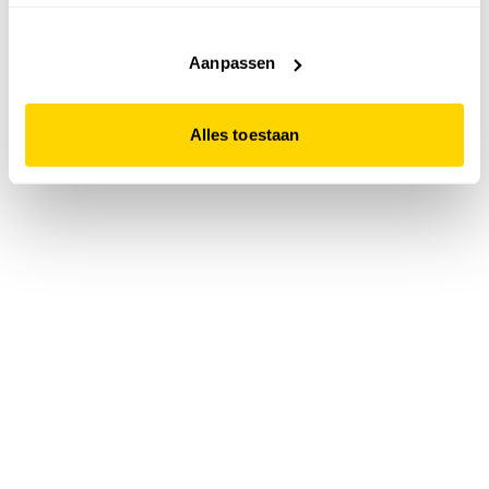
accepteert. Dit doe je door op "Alles toestaan" te klikken.
Liever geen cookies? Hou er dan rekening mee dat de
website niet optimaal functioneert.
Aanpassen
Alles toestaan