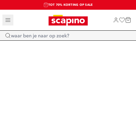
TOT 70% KORTING OP SALE
SALE: LAATSTE KANS!
SHOP NIEUW
Home