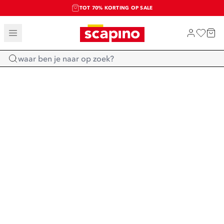
TOT 70% KORTING OP SALE
SALE: LAATSTE KANS!
SHOP NIEUW
Home