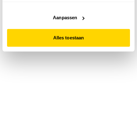
accepteert. Dit doe je door op "Alles toestaan" te klikken.
Liever geen cookies? Hou er dan rekening mee dat de
website niet optimaal functioneert.
Aanpassen
Alles toestaan