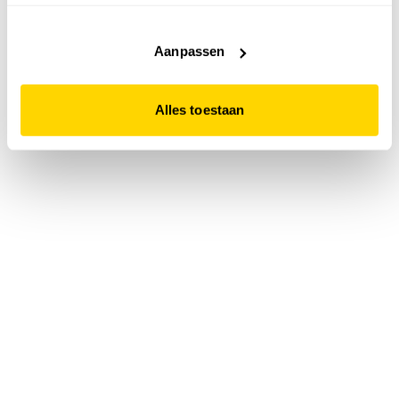
accepteert. Dit doe je door op "Alles toestaan" te klikken.
Liever geen cookies? Hou er dan rekening mee dat de
website niet optimaal functioneert.
Aanpassen
Alles toestaan