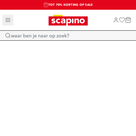
TOT 70% KORTING OP SALE
SALE: LAATSTE KANS!
SHOP NIEUW
Home