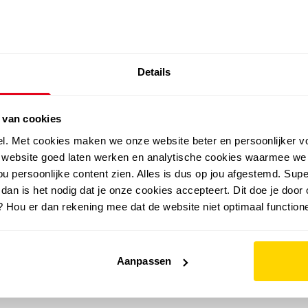
SALE: LAATSTE KANS!
Details
outdoor
zomer
merken
folder
sale
 van cookies
el. Met cookies maken we onze website beter en persoonlijker v
e website goed laten werken en analytische cookies waarmee we
u persoonlijke content zien. Alles is dus op jou afgestemd. Supe
 dan is het nodig dat je onze cookies accepteert. Dit doe je door 
? Hou er dan rekening mee dat de website niet optimaal functione
Aanpassen