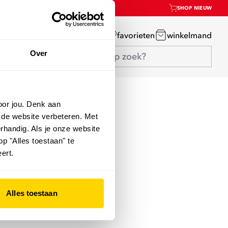
SHOP NIEUW
mijn account
favorieten
winkelmand
Over
oor jou. Denk aan
 de website verbeteren. Met
rhandig. Als je onze website
op "Alles toestaan" te
ert.
Alles toestaan