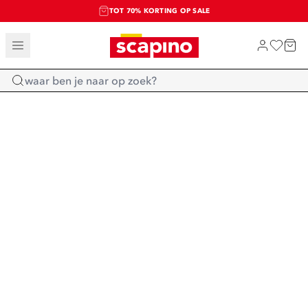
TOT 70% KORTING OP SALE
SALE: LAATSTE KANS!
SHOP NIEUW
Home