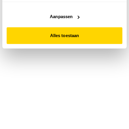
accepteert. Dit doe je door op "Alles toestaan" te klikken.
Liever geen cookies? Hou er dan rekening mee dat de
website niet optimaal functioneert.
Aanpassen
Alles toestaan