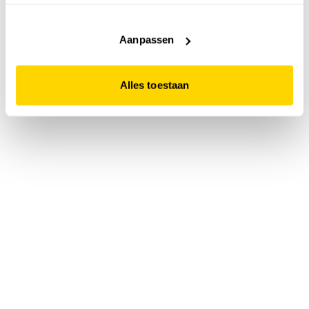
accepteert. Dit doe je door op "Alles toestaan" te klikken.
Liever geen cookies? Hou er dan rekening mee dat de
website niet optimaal functioneert.
Aanpassen
Alles toestaan