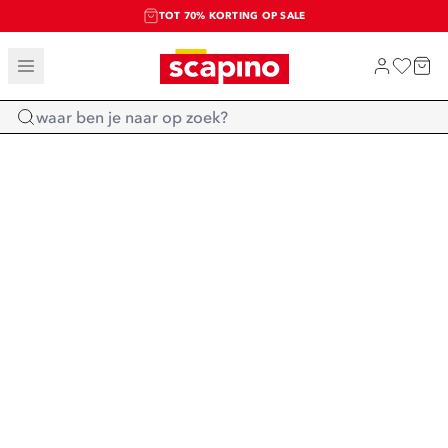
TOT 70% KORTING OP SALE
SALE: LAATSTE KANS!
SHOP NIEUW
Home