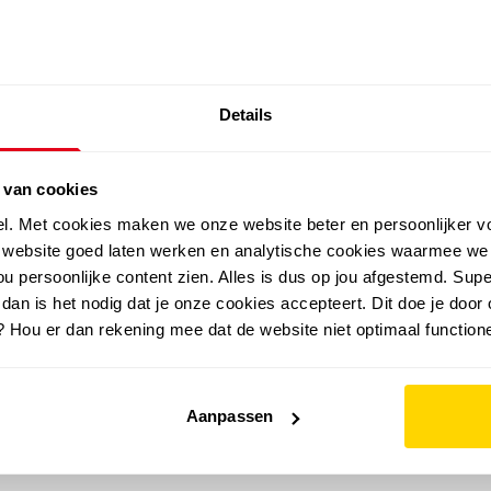
SALE: LAATSTE KANS!
Details
outdoor
zomer
merken
folder
sale
 van cookies
el. Met cookies maken we onze website beter en persoonlijker v
e website goed laten werken en analytische cookies waarmee we
u persoonlijke content zien. Alles is dus op jou afgestemd. Supe
 dan is het nodig dat je onze cookies accepteert. Dit doe je door 
? Hou er dan rekening mee dat de website niet optimaal functione
Aanpassen