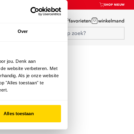
SHOP NIEUW
mijn account
favorieten
winkelmand
Over
oor jou. Denk aan
 de website verbeteren. Met
rhandig. Als je onze website
op "Alles toestaan" te
ert.
Alles toestaan