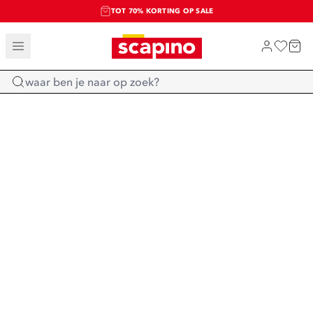
TOT 70% KORTING OP SALE
SALE: LAATSTE KANS!
SHOP NIEUW
Home