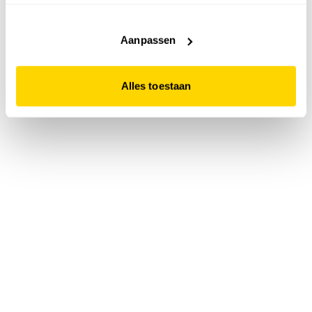
accepteert. Dit doe je door op "Alles toestaan" te klikken.
Liever geen cookies? Hou er dan rekening mee dat de
website niet optimaal functioneert.
Aanpassen
Alles toestaan