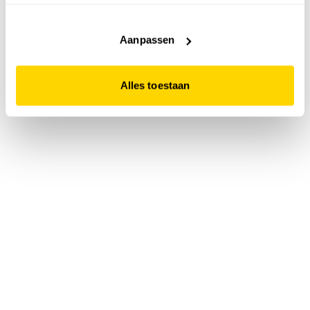
accepteert. Dit doe je door op "Alles toestaan" te klikken.
Liever geen cookies? Hou er dan rekening mee dat de
website niet optimaal functioneert.
Aanpassen
Alles toestaan