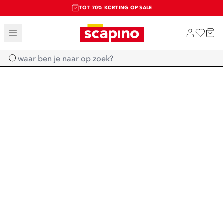
TOT 70% KORTING OP SALE
SALE: LAATSTE KANS!
SHOP NIEUW
Home